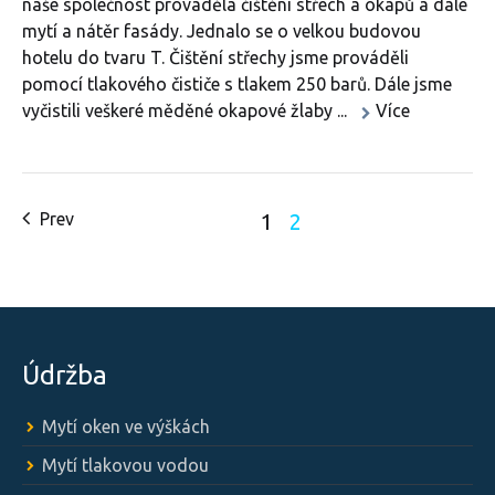
naše společnost prováděla čištění střech a okapů a dále
mytí a nátěr fasády. Jednalo se o velkou budovou
hotelu do tvaru T. Čištění střechy jsme prováděli
pomocí tlakového čističe s tlakem 250 barů. Dále jsme
vyčistili veškeré měděné okapové žlaby ...
Více
Prev
1
2
Údržba
Mytí oken ve výškách
Mytí tlakovou vodou