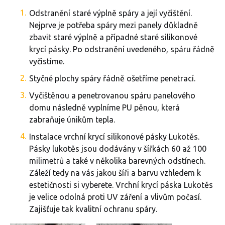
Odstranění staré výplně spáry a její vyčištění.
Nejprve je potřeba spáry mezi panely důkladně
zbavit staré výplně a případné staré silikonové
krycí pásky. Po odstranění uvedeného, spáru řádně
vyčistíme.
Styčné plochy spáry řádně ošetříme penetrací.
Vyčištěnou a penetrovanou spáru panelového
domu následně vyplníme PU pěnou, která
zabraňuje únikům tepla.
Instalace vrchní krycí silikonové pásky Lukotěs.
Pásky lukotěs jsou dodávány v šířkách 60 až 100
milimetrů a také v několika barevných odstínech.
Záleží tedy na vás jakou šíři a barvu vzhledem k
estetičnosti si vyberete. Vrchní krycí páska Lukotěs
je velice odolná proti UV záření a vlivům počasí.
Zajišťuje tak kvalitní ochranu spáry.