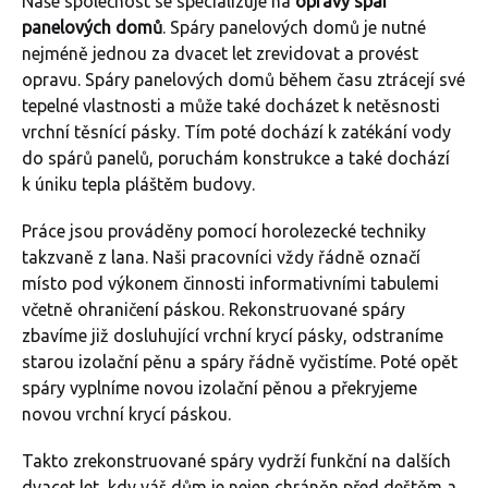
Naše společnost se specializuje na
opravy spár
panelových domů
. Spáry panelových domů je nutné
nejméně jednou za dvacet let zrevidovat a provést
opravu. Spáry panelových domů během času ztrácejí své
tepelné vlastnosti a může také docházet k netěsnosti
vrchní těsnící pásky. Tím poté dochází k zatékání vody
do spárů panelů, poruchám konstrukce a také dochází
k úniku tepla pláštěm budovy.
Práce jsou prováděny pomocí horolezecké techniky
takzvaně z lana. Naši pracovníci vždy řádně označí
místo pod výkonem činnosti informativními tabulemi
včetně ohraničení páskou. Rekonstruované spáry
zbavíme již dosluhující vrchní krycí pásky, odstraníme
starou izolační pěnu a spáry řádně vyčistíme. Poté opět
spáry vyplníme novou izolační pěnou a překryjeme
novou vrchní krycí páskou.
Takto zrekonstruované spáry vydrží funkční na dalších
dvacet let, kdy váš dům je nejen chráněn před deštěm a