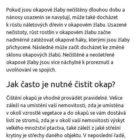
Pokud jsou okapové žlaby nečištěny dlouhou dobu a
nánosy usazenin se navyšují, může také docházet
k růstu náletových dřevin v okapovém žlabu. Usazené
nečistoty, růst rostlin v okapovém žlabu začne
nadměrně zatěžovat okapové háky, kterými jsou žlaby
přichycené. Následně může začít docházet ke změně
sklonu okapových žlabů. Nečištěné a neošetřené
okapové žlaby jsou více náchylné k proreznutí a
uvolňování ve spojích.
Jak často je nutné čistit okap?
Čištění okapů je vhodné provádět pravidelně. Velice
záleží na umístění vaší nemovitosti, zda je umístěna
v okolí vzrostlé vegetace a do okapů se vám dostává
listí ze stromů, zda je v okolí vaší nemovitosti výskyt
velkého množství ptactva, také záleží z jaké střešní
krytiny je střechy daného objektu. V neposlední řadě,