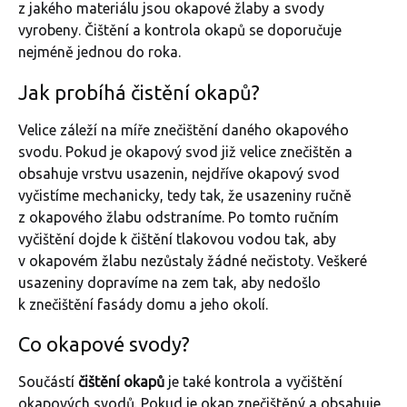
z jakého materiálu jsou okapové žlaby a svody
vyrobeny. Čištění a kontrola okapů se doporučuje
nejméně jednou do roka.
Jak probíhá čistění okapů?
Velice záleží na míře znečištění daného okapového
svodu. Pokud je okapový svod již velice znečištěn a
obsahuje vrstvu usazenin, nejdříve okapový svod
vyčistíme mechanicky, tedy tak, že usazeniny ručně
z okapového žlabu odstraníme. Po tomto ručním
vyčištění dojde k čištění tlakovou vodou tak, aby
v okapovém žlabu nezůstaly žádné nečistoty. Veškeré
usazeniny dopravíme na zem tak, aby nedošlo
k znečištění fasády domu a jeho okolí.
Co okapové svody?
Součástí
čištění okapů
je také kontrola a vyčištění
okapových svodů. Pokud je okap znečištěný a obsahuje