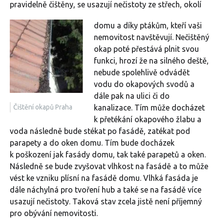
pravidelně čištěny, se usazují nečistoty ze střech, okolí
domu a díky ptákům, kteří vaši
nemovitost navštěvují. Nečištěný
okap poté přestává plnit svou
funkci, hrozí že na silného deště,
nebude spolehlivě odvádět
vodu do okapových svodů a
dále pak na ulici či do
Čištění okapů Praha
kanalizace. Tím může docházet
k přetékání okapového žlabu a
voda následně bude stékat po fasádě, zatékat pod
parapety a do oken domu. Tím bude docházek
k poškození jak fasády domu, tak také parapetů a oken.
Následně se bude zvyšovat vlhkost na fasádě a to může
vést ke vzniku plísní na fasádě domu. Vlhká fasáda je
dále náchylná pro tvoření hub a také se na fasádě více
usazují nečistoty. Taková stav zcela jistě není příjemný
pro obývání nemovitosti.