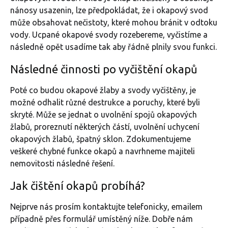
nánosy usazenin, lze předpokládat, že i okapový svod
může obsahovat nečistoty, které mohou bránit v odtoku
vody. Ucpané okapové svody rozebereme, vyčistíme a
následně opět usadíme tak aby řádně plnily svou funkci.
Následné činnosti po vyčištění okapů
Poté co budou okapové žlaby a svody vyčištěny, je
možné odhalit různé destrukce a poruchy, které byli
skryté. Může se jednat o uvolnění spojů okapových
žlabů, proreznutí některých částí, uvolnění uchycení
okapových žlabů, špatný sklon. Zdokumentujeme
veškeré chybné funkce okapů a navrhneme majiteli
nemovitosti následné řešení.
Jak čištění okapů probíhá?
Nejprve nás prosím kontaktujte telefonicky, emailem
případně přes formulář umístěný níže. Dobře nám